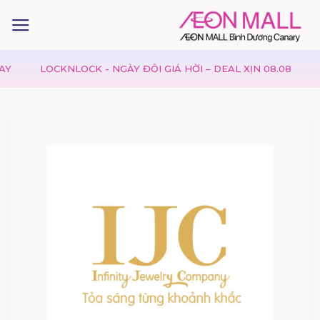
LOCKNLOCK - NGÀY ĐÔI GIÁ HỜI – DEAL XỊN 08.08
GAP TO