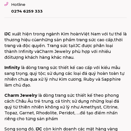
Hotline
0274 6259 333
IJC
xuất hiện trong ngành Kim hoànViệt Nam với tư thế là
thương hiệu củanhững sản phẩm trang sức cao cấp,thời
trang và độc quyền. Trang sức tạiIJC được phân loại
thành Infinity vàCharm Jewelry phù hợp với nhiều
đốitượng khách hàng khác nhau.
Infinity
là dòng trang sức thiết kế cao cấp với kiểu mẫu
sang trọng, quý tộc; sử dụng các loại đá quý hoàn toàn tự
nhiên chưa qua xử lý như Kim cương, Ruby và Sapphire
làm chủ đạo.
Charm Jewelry
là dòng trang sức thiết kế theo phong
cách Châu Âu trẻ trung, cá tính; sử dụng những loại đá
quý từ thiên nhiên không xử lý như Amethyst, Citrine,
Topaz, Garnet, Rhodolite, Peridot, …để tạo điểm nhấn
riêng cho từng sản phẩm
Song song đó,
IJC
còn kinh doanh các mặt hàng vàng