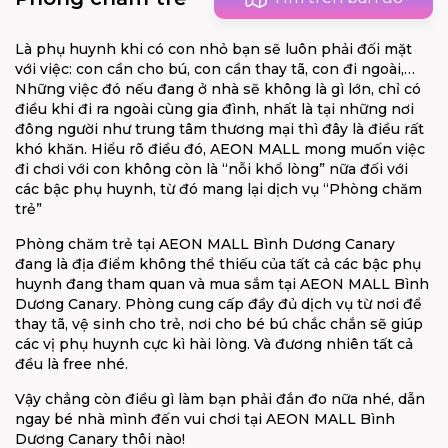
Là phụ huynh khi có con nhỏ bạn sẽ luôn phải đối mặt
với việc: con cần cho bú, con cần thay tã, con đi ngoài,…
Những việc đó nếu đang ở nhà sẽ không là gì lớn, chỉ có
điều khi đi ra ngoài cùng gia đình, nhất là tại những nơi
đông người như trung tâm thương mại thì đây là điều rất
khó khăn. Hiểu rõ điều đó, AEON MALL mong muốn việc
đi chơi với con không còn là “nỗi khổ lòng” nữa đối với
các bậc phụ huynh, từ đó mang lại dịch vụ “Phòng chăm
trẻ”
Phòng chăm trẻ tại AEON MALL Bình Dương Canary
đang là địa điểm không thể thiếu của tất cả các bậc phụ
huynh đang tham quan và mua sắm tại AEON MALL Bình
Dương Canary. Phòng cung cấp đầy đủ dịch vụ từ nơi để
thay tã, vệ sinh cho trẻ, nơi cho bé bú chắc chắn sẽ giúp
các vị phụ huynh cực kì hài lòng. Và đương nhiên tất cả
đều là free nhé.
Vậy chẳng còn điều gì làm bạn phải đắn đo nữa nhé, dẫn
ngay bé nhà mình đến vui chơi tại AEON MALL Bình
Dương Canary thôi nào!