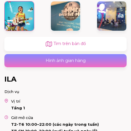
Tìm trên bản đồ
Hình ảnh gian hàng
ILA
Dịch vụ
Vị trí
Tầng 1
Giờ mở cửa
T2-T6 10:00–22:00 (các ngày trong tuần)
T7-CN 10:00–22:00 (cuối tuần và ngày lễ)