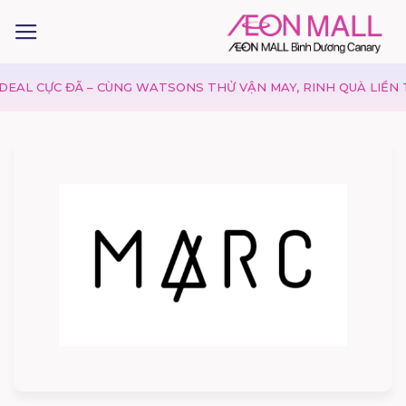
ỰC ĐÃ – CÙNG WATSONS THỬ VẬN MAY, RINH QUÀ LIỀN TAY