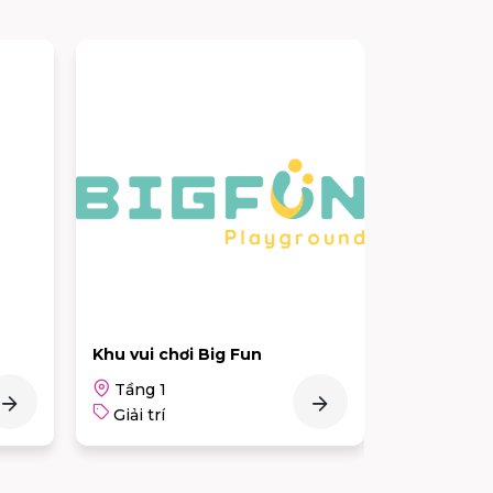
PHOTO TIME
GINTELL R
Tầng 1
Tầng 2
Giải trí
Giải trí