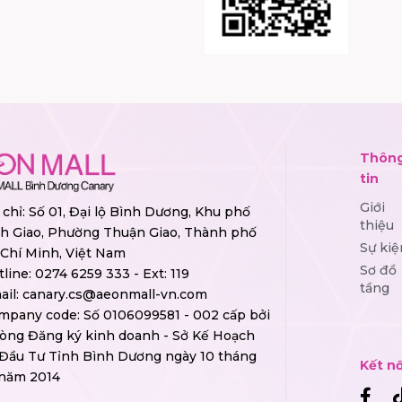
Thôn
tin
Giới
 chỉ: Số 01, Đại lộ Bình Dương, Khu phố
thiệu
h Giao, Phường Thuận Giao, Thành phố
Sự kiệ
Chí Minh, Việt Nam
Sơ đồ
tline:
0274 6259 333 - Ext: 119
tầng
ail:
canary.cs@aeonmall-vn.com
mpany code: Số 0106099581 - 002 cấp bởi
òng Đăng ký kinh doanh - Sở Kế Hoạch
 Đầu Tư Tỉnh Bình Dương ngày 10 tháng
Kết nố
 năm 2014