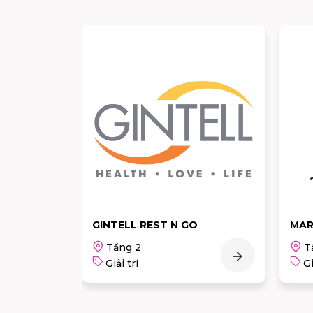
O
MARIE LUCIE (TẦNG 1)
Nhà
Tầng 1
T
Giải trí
Gi