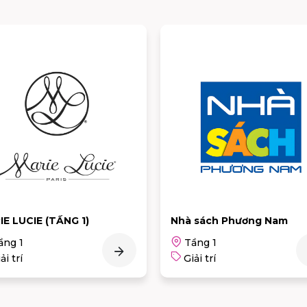
 sách Phương Nam
Khu vui chơi Big Fun
ầng 1
Tầng 1
ải trí
Giải trí