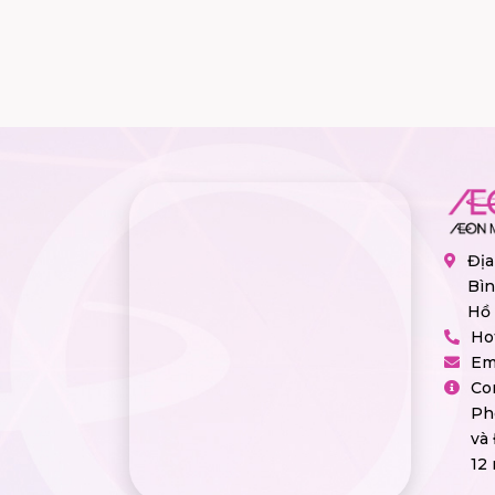
Địa
Bìn
Hồ 
Ho
Em
Co
Ph
và
12