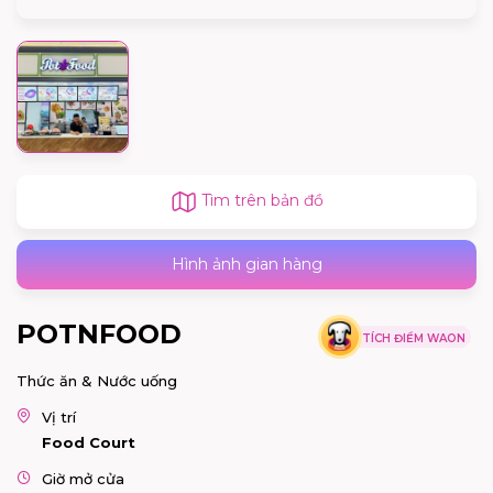
Tìm trên bản đồ
Hình ảnh gian hàng
POTNFOOD
TÍCH ĐIỂM WAON
Thức ăn & Nước uống
Vị trí
Food Court
Giờ mở cửa