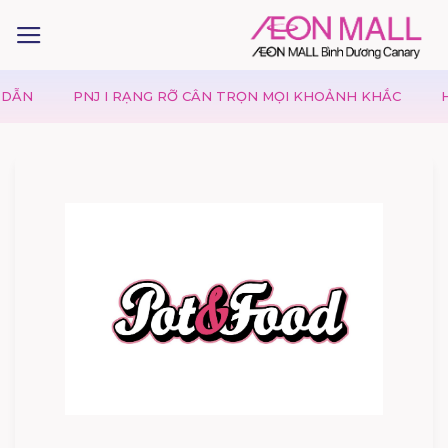
PNJ I RẠNG RỠ CÂN TRỌN MỌI KHOẢNH KHẮC
HIMAL