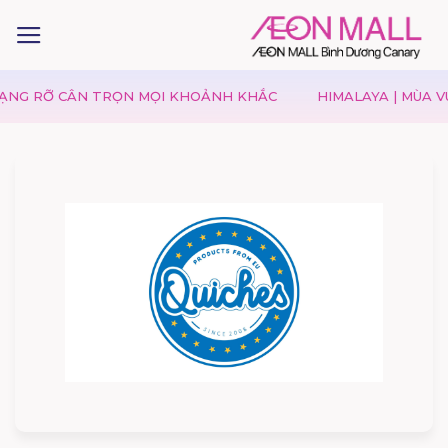
 CÂN TRỌN MỌI KHOẢNH KHẮC
HIMALAYA | MÙA VU LAN –