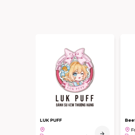
Beef House
H
Food Court