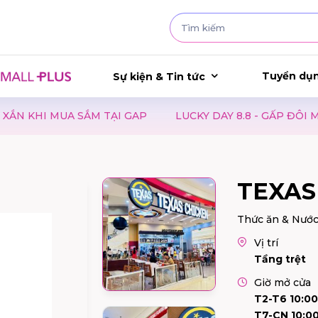
Tuyển dụ
Sự kiện & Tin tức
LUCKY DAY 8.8 - GẤP ĐÔI MAY MẮN, GẤP ĐÔI NIỀM VUI
TEXAS
Thức ăn & Nướ
Vị trí
Tầng trệt
Giờ mở cửa
T2-T6 10:00
T7-CN 10:00