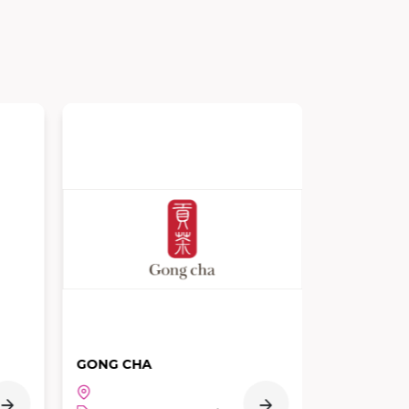
Kinglomo
LUK PU
Food Court