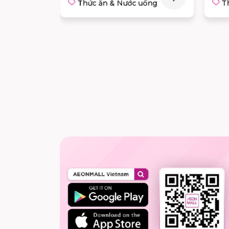
c uống
Thức ăn & Nước uống