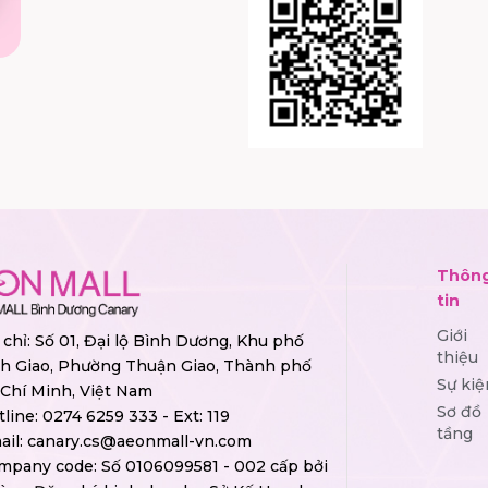
Thôn
tin
Giới
 chỉ: Số 01, Đại lộ Bình Dương, Khu phố
thiệu
h Giao, Phường Thuận Giao, Thành phố
Sự kiệ
Chí Minh, Việt Nam
Sơ đồ
tline:
0274 6259 333 - Ext: 119
tầng
ail:
canary.cs@aeonmall-vn.com
mpany code: Số 0106099581 - 002 cấp bởi