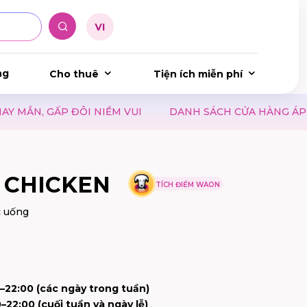
ng
Cho thuê
Tiện ích miễn phí
DANH SÁCH CỬA HÀNG ÁP DỤNG ĐIỂM WAON VÀ WAON
 CHICKEN
TÍCH ĐIỂM WAON
c uống
–22:00 (các ngày trong tuần)
–22:00 (cuối tuần và ngày lễ)