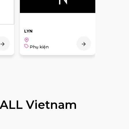
LYN
HOUSE OF
Phụ kiện
Phụ kiệ
ALL Vietnam