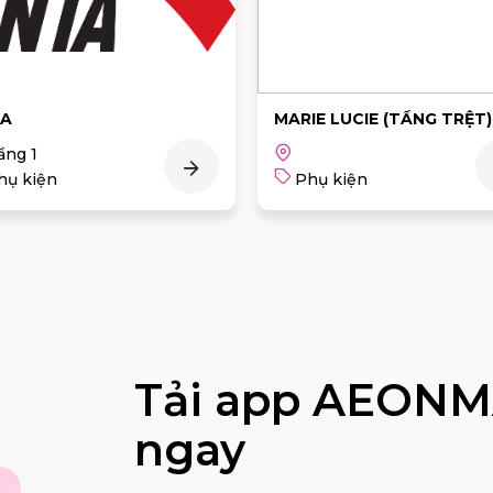
A
MARIE LUCIE (TẦNG TRỆT)
ầng 1
hụ kiện
Phụ kiện
Tải app AEONM
ngay