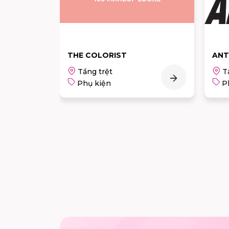
E
THE COLORIST
ANT
Tầng trệt
T
Phụ kiện
P