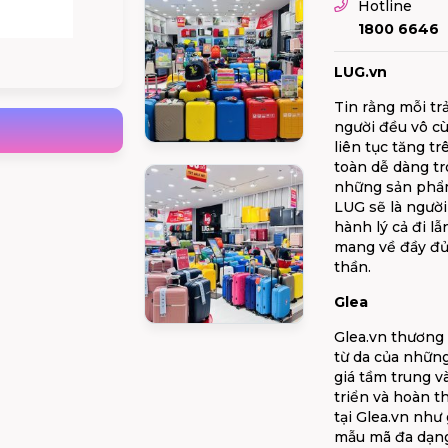
Hotline
1800 6646
LUG.vn
Tin rằng mỗi tr
người đều vô cù
liên tục tăng t
toàn dễ dàng tr
những sản phẩm
LUG sẽ là người
hành lý cả đi l
mang về đầy đủ 
thần.
Glea
Glea.vn thương
từ da của những
giá tầm trung v
triển và hoàn 
tại Glea.vn như 
mẫu mã đa dạng