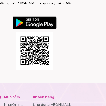
tiện lợi với AEON MALL app ngay trên điện
g
Mua sắm
Khách hàng
Khuyến mại
Ứng dụng AEONMALL