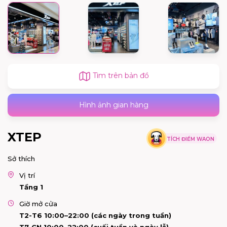
Tìm trên bản đồ
Hình ảnh gian hàng
XTEP
TÍCH ĐIỂM WAON
Sở thích
Vị trí
Tầng 1
Giờ mở cửa
T2-T6 10:00–22:00 (các ngày trong tuần)
T7-CN 10:00–22:00 (cuối tuần và ngày lễ)