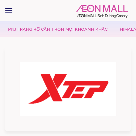
J I RẠNG RỠ CÂN TRỌN MỌI KHOẢNH KHẮC
HIMALAYA | M