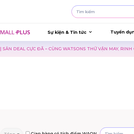
Tuyển dụ
Sự kiện & Tin tức
AL CỰC ĐÃ – CÙNG WATSONS THỬ VẬN MAY, RINH QUÀ LIỀN
Gian hàng có tích điểm WAON