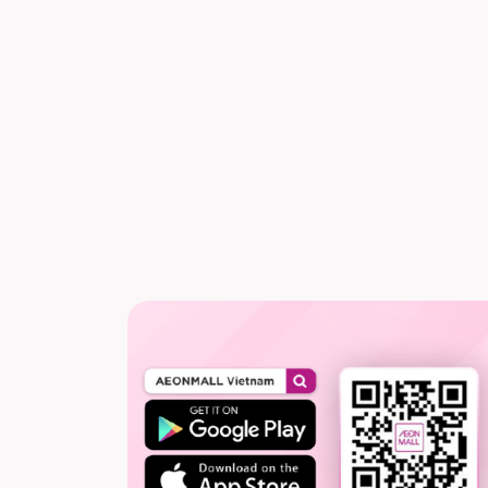
LI-NING
COUP
XEM THÊM
XEM 