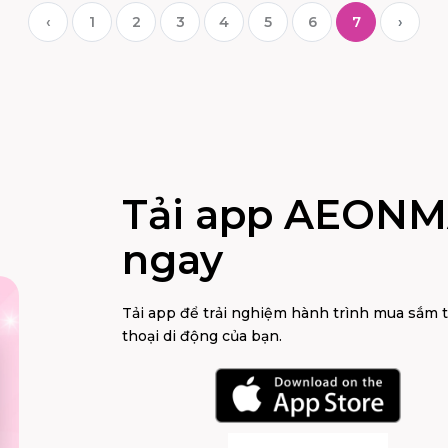
‹
1
2
3
4
5
6
7
›
LE TX
ALDO
THÊM
XEM THÊM
Tải app AEONM
ngay
Tải app để trải nghiệm hành trình mua sắm 
thoại di động của bạn.