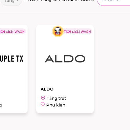
Tầng
ÍCH ĐIỂM WAON
TÍCH ĐIỂM WAON
ALDO
Tầng trệt
g
Phụ kiện