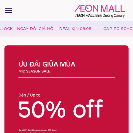
- NGÀY ĐÔI GIÁ HỜI – DEAL XỊN 08.08
GAP TO SCHOOL - 