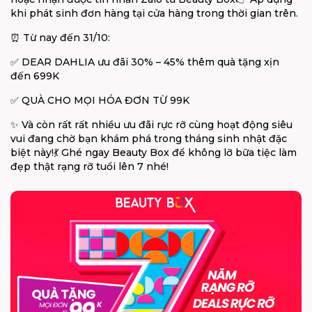
khi phát sinh đơn hàng tại cửa hàng trong thời gian trên.
⏰
Từ nay đến 31/10:
✅
DEAR DAHLIA ưu đãi 30% – 45% thêm quà tặng xịn
đến 699K
✅
QUÀ CHO MỌI HÓA ĐƠN TỪ 99K
✨
Và còn rất rất nhiều ưu đãi rực rỡ cùng hoạt động siêu
vui đang chờ bạn khám phá trong tháng sinh nhật đặc
biệt này!
💃
Ghé ngay Beauty Box để không lỡ bữa tiệc làm
đẹp thật rạng rỡ tuổi lên 7 nhé!