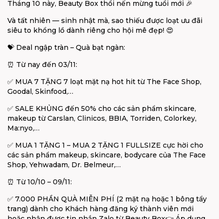
Tháng 10 này, Beauty Box thổi nến mừng tuổi mới
🎉
Và tất nhiên — sinh nhật mà, sao thiếu được loạt ưu đãi
siêu to khổng lồ dành riêng cho hội mê đẹp!
😍
💝
Deal ngập tràn – Quà bạt ngàn:
⏰
Từ nay đến 03/11:
✅
MUA 7 TẶNG 7 loạt mặt nạ hot hit từ The Face Shop,
Goodal, Skinfood,…
✅
SALE KHỦNG đến 50% cho các sản phẩm skincare,
makeup từ Carslan, Clinicos, BBIA, Torriden, Colorkey,
Ma:nyo,…
✅
MUA 1 TẶNG 1 – MUA 2 TẶNG 1 FULLSIZE cực hời cho
các sản phẩm makeup, skincare, bodycare của The Face
Shop, Yehwadam, Dr. Belmeur,…
⏰
Từ 10/10 – 09/11:
✅
7.000 PHẦN QUÀ MIỄN PHÍ (2 mặt nạ hoặc 1 bông tẩy
trang) dành cho Khách hàng đăng ký thành viên mới
hoặc nhận được tin nhắn Zalo từ Beauty Box
👉
Áp dụng