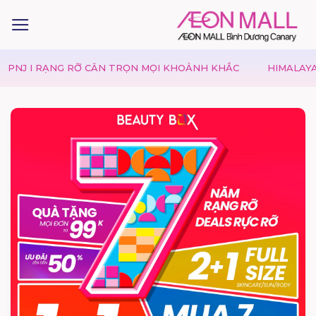
I RẠNG RỠ CÂN TRỌN MỌI KHOẢNH KHẮC
HIMALAYA | MÙA