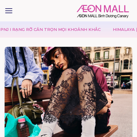
 RỠ CÂN TRỌN MỌI KHOẢNH KHẮC
HIMALAYA | MÙA VU LA