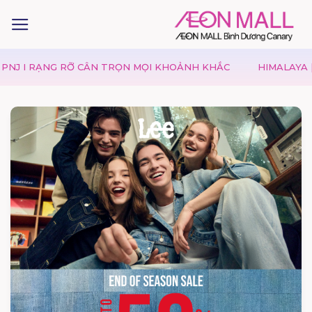
ẠNG RỠ CÂN TRỌN MỌI KHOẢNH KHẮC
HIMALAYA | MÙA VU