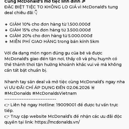
Cùng McDonald's mở tiệc linh đình 🎉
ĐẶC BIỆT TIỆC TO KHÔNG LO GIÁ vì McDonald's tung
deal chiêu đãi 👇
🔸 GIẢM 10% cho đơn hàng từ 1.500.000đ
🔸 GIẢM 15% cho đơn hàng từ 3.500.000đ
🔸 GIẢM 20% cho đơn hàng từ 5.000.000đ
🔸 MIỄN PHÍ GIAO HÀNG trong bán kính 5km
Với đa dạng món ngon đúng gu của bé và được
McDonald's giao đến tận nơi, thầy cô và phụ huynh có
thể thảnh thơi tận hưởng khoảnh khắc vui vẻ mà không
cần tất bật chuẩn bị.
Nhanh tay săn deal và mở tiệc cùng McDonald’s ngay nha
vì ƯU ĐÃI CHỈ ÁP DỤNG ĐẾN 02.06.2026 🚨
#McDonalds #McDonaldsVietnam
------------------------------
👉 Liên hệ ngay Hotline: 19009001 để được tư vấn trực
tiếp.
👉 Truy cập website McDonald’s để nhận các ưu đãi độc
quyền tại link: https://mcdonalds.vn/