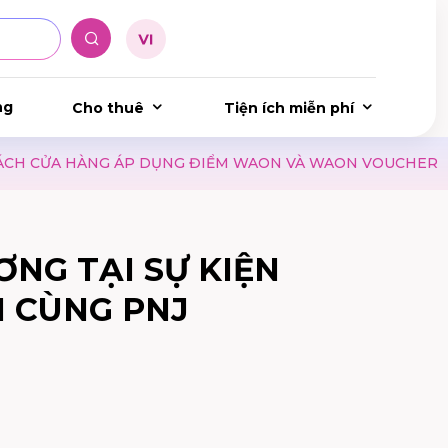
ng
Cho thuê
Tiện ích miễn phí
ỤNG ĐIỂM WAON VÀ WAON VOUCHER
RA MẮT CHƯƠNG 
ƠNG TẠI SỰ KIỆN
 CÙNG PNJ