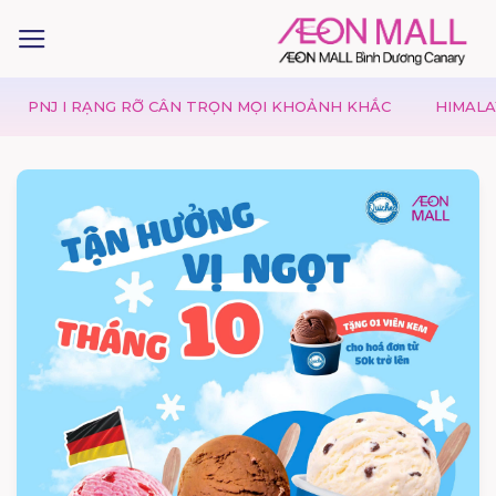
I RẠNG RỠ CÂN TRỌN MỌI KHOẢNH KHẮC
HIMALAYA | MÙA