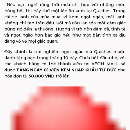
Nếu bạn nghĩ rằng trời mưa chỉ hợp với những món
nóng hổi, thì hãy thử một lần ăn kem tại Quiches. Trong
cái se lạnh của mùa mưa, vị kem ngọt ngào, mát lạnh
không chỉ tan trên đầu lưỡi mà còn lan tỏa một cảm giác
bùng nổ đến lạ thường. Hương vị trở nên đậm đà, tinh tế
và ngọt ngào hơn bao giờ hết, như một bản tình ca dịu
dàng vỗ về mọi giác quan.
Đây chính là trải nghiệm ngọt ngào mà Quiches muốn
dành tặng bạn trong tháng 10 này. Chưa hết đâu nhé, với
các khách hàng có thẻ thành viên tại AEON MALL sẽ
được
TẶNG NGAY 01 VIÊN KEM NHẬP KHẨU TỪ ĐỨC
cho
hóa đơn từ
50.000 VNĐ
trở lên.