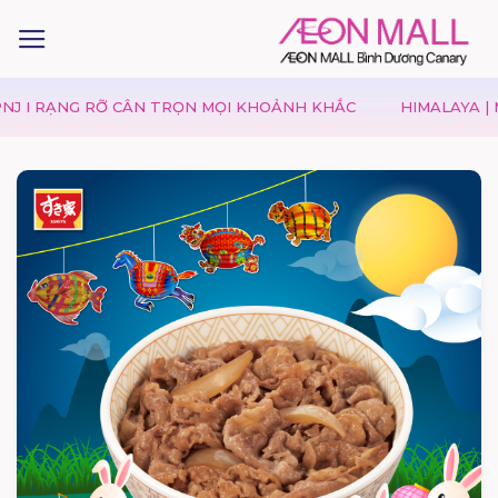
RẠNG RỠ CÂN TRỌN MỌI KHOẢNH KHẮC
HIMALAYA | MÙA V