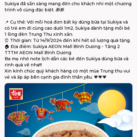
Sukiya đã sẵn sàng mang đến cho khách nhí một chương
trình vô cùng đặc biệt. 🎁🎁
📌 Cụ thể: Với mỗi hoá đơn bất kỳ dùng bữa tại Sukiya và
có trẻ em đi cùng cao dưới 1m2, Sukiya dành tặng mỗi bé
1 lồng đèn Trung Thu xinh xắn.
⏰ Thời gian: Từ 14/9/2024 đến khi hết số lượng quà tặng.
🏠 Địa điểm: Sukiya AEON Mall Bình Dương - Tầng 2
TTTM AEON Mall Bình Dương
Ba mẹ nhớ note lịch dẫn các bé đến Sukiya dùng bữa và
rinh quà về nha!!!
Xin kính chúc quý khách hàng có một mùa Trung thu vui
vẻ và ấp áp bên cạnh gia đình thân yêu. 💗💗💗