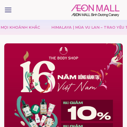
 KHOẢNH KHẮC
HIMALAYA | MÙA VU LAN – TRAO YÊU THƯƠ