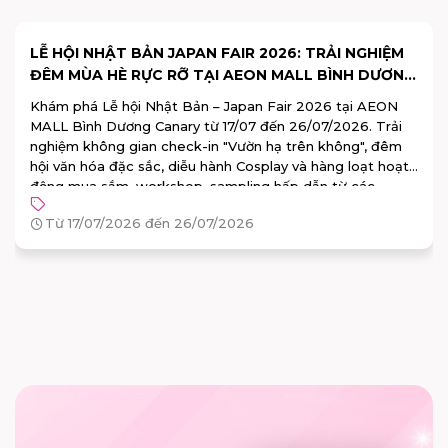
END OF SEASON SALE 2026 TẠI AEON MALL BÌNH
DƯƠNG CANARY: GIẢM GIÁ ĐẾN 50%++, ĐỔI QUÀ
100% TRÚNG
Ưu đãi mùa hè đã chính thức trở lại! Từ ngày 26/06 đến
05/07/2026, chương trình End of Season Sale 2026 tại
AEON MALL Bình Dương Canary sẽ mang đến hàng ngàn
ưu đãi hấp dẫn cùng nhiều hoạt động đặc biệt dành cho
khách hàng.
Từ 26/06/2026 đến 05/07/2026