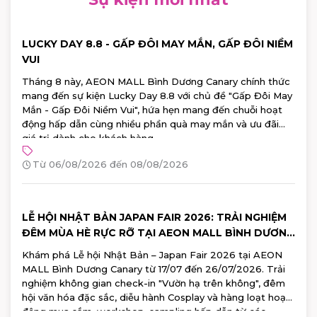
LUCKY DAY 8.8 - GẤP ĐÔI MAY MẮN, GẤP ĐÔI NIỀM
VUI
Tháng 8 này, AEON MALL Bình Dương Canary chính thức
mang đến sự kiện Lucky Day 8.8 với chủ đề "Gấp Đôi May
Mắn - Gấp Đôi Niềm Vui", hứa hẹn mang đến chuỗi hoạt
động hấp dẫn cùng nhiều phần quà may mắn và ưu đãi
giá trị dành cho khách hàng.
Từ 06/08/2026 đến 08/08/2026
LỄ HỘI NHẬT BẢN JAPAN FAIR 2026: TRẢI NGHIỆM
ĐÊM MÙA HÈ RỰC RỠ TẠI AEON MALL BÌNH DƯƠNG
CANARY
Khám phá Lễ hội Nhật Bản – Japan Fair 2026 tại AEON
MALL Bình Dương Canary từ 17/07 đến 26/07/2026. Trải
nghiệm không gian check-in "Vườn hạ trên không", đêm
hội văn hóa đặc sắc, diễu hành Cosplay và hàng loạt hoạt
động mua sắm, workshop, sampling hấp dẫn từ các