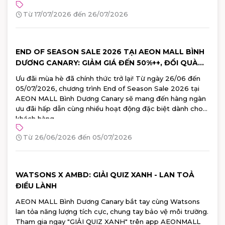
thương hiệu Nhật Bản hàng đầu. Đăng ký tham gia ngay!
Từ 17/07/2026 đến 26/07/2026
END OF SEASON SALE 2026 TẠI AEON MALL BÌNH
DƯƠNG CANARY: GIẢM GIÁ ĐẾN 50%++, ĐỔI QUÀ
100% TRÚNG
Ưu đãi mùa hè đã chính thức trở lại! Từ ngày 26/06 đến
05/07/2026, chương trình End of Season Sale 2026 tại
AEON MALL Bình Dương Canary sẽ mang đến hàng ngàn
ưu đãi hấp dẫn cùng nhiều hoạt động đặc biệt dành cho
khách hàng.
Từ 26/06/2026 đến 05/07/2026
WATSONS X AMBD: GIẢI QUIZ XANH - LAN TOẢ
ĐIỀU LÀNH
AEON MALL Bình Dương Canary bắt tay cùng Watsons
lan tỏa năng lượng tích cực, chung tay bảo vệ môi trường.
Tham gia ngay "GIẢI QUIZ XANH" trên app AEONMALL