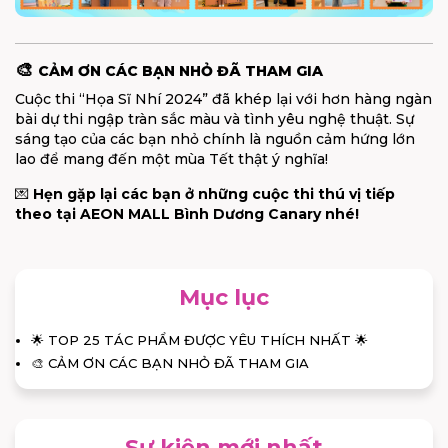
🎨
CẢM ƠN CÁC BẠN NHỎ ĐÃ THAM GIA
Cuộc thi “Họa Sĩ Nhí 2024” đã khép lại với hơn hàng ngàn
bài dự thi ngập tràn sắc màu và tình yêu nghệ thuật. Sự
sáng tạo của các bạn nhỏ chính là nguồn cảm hứng lớn
lao để mang đến một mùa Tết thật ý nghĩa!
💌
Hẹn gặp lại các bạn ở những cuộc thi thú vị tiếp
theo tại AEON MALL Bình Dương Canary nhé!
Mục lục
🌟 TOP 25 TÁC PHẨM ĐƯỢC YÊU THÍCH NHẤT 🌟
🎨 CẢM ƠN CÁC BẠN NHỎ ĐÃ THAM GIA
Sự kiện mới nhất