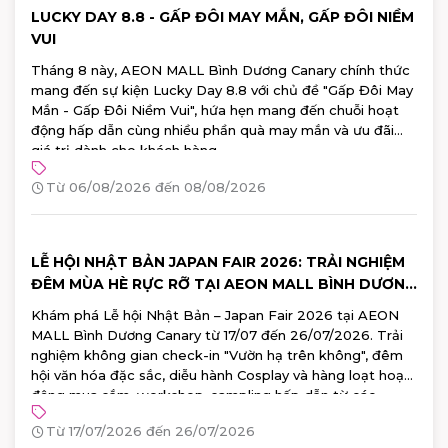
LUCKY DAY 8.8 - GẤP ĐÔI MAY MẮN, GẤP ĐÔI NIỀM
VUI
Tháng 8 này, AEON MALL Bình Dương Canary chính thức
mang đến sự kiện Lucky Day 8.8 với chủ đề "Gấp Đôi May
Mắn - Gấp Đôi Niềm Vui", hứa hẹn mang đến chuỗi hoạt
động hấp dẫn cùng nhiều phần quà may mắn và ưu đãi
giá trị dành cho khách hàng.
Từ 06/08/2026 đến 08/08/2026
LỄ HỘI NHẬT BẢN JAPAN FAIR 2026: TRẢI NGHIỆM
ĐÊM MÙA HÈ RỰC RỠ TẠI AEON MALL BÌNH DƯƠNG
CANARY
Khám phá Lễ hội Nhật Bản – Japan Fair 2026 tại AEON
MALL Bình Dương Canary từ 17/07 đến 26/07/2026. Trải
nghiệm không gian check-in "Vườn hạ trên không", đêm
hội văn hóa đặc sắc, diễu hành Cosplay và hàng loạt hoạt
động mua sắm, workshop, sampling hấp dẫn từ các
thương hiệu Nhật Bản hàng đầu. Đăng ký tham gia ngay!
Từ 17/07/2026 đến 26/07/2026