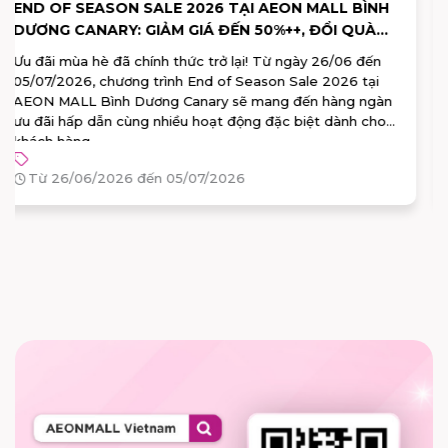
WATSONS X AMBD: GIẢI QUIZ XANH - LAN TOẢ
ĐIỀU LÀNH
AEON MALL Bình Dương Canary bắt tay cùng Watsons
lan tỏa năng lượng tích cực, chung tay bảo vệ môi trường.
Tham gia ngay "GIẢI QUIZ XANH" trên app AEONMALL
Vietnam từ 30/05 – 07/06. Vượt qua 10 câu hỏi dễ dàng để
rinh ngay bộ chai chiết mỹ phẩm kèm sticker cực xinh từ
Watsons!
Từ 30/05/2026 đến 07/06/2026