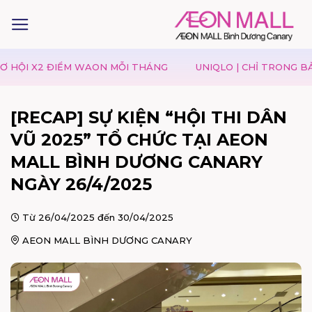
UNIQLO | CHỈ TRONG BẢY NGÀY, "SĂN" NGAY CÁC THIẾT KẾ Y
[RECAP] SỰ KIỆN “HỘI THI DÂN
VŨ 2025” TỔ CHỨC TẠI AEON
MALL BÌNH DƯƠNG CANARY
NGÀY 26/4/2025
Từ 26/04/2025 đến 30/04/2025
AEON MALL BÌNH DƯƠNG CANARY