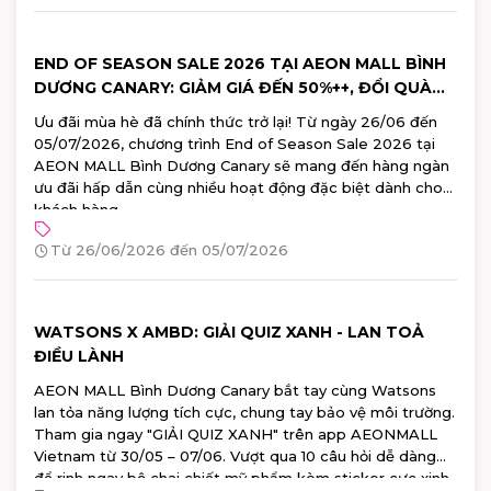
END OF SEASON SALE 2026 TẠI AEON MALL BÌNH
DƯƠNG CANARY: GIẢM GIÁ ĐẾN 50%++, ĐỔI QUÀ
100% TRÚNG
Ưu đãi mùa hè đã chính thức trở lại! Từ ngày 26/06 đến
05/07/2026, chương trình End of Season Sale 2026 tại
AEON MALL Bình Dương Canary sẽ mang đến hàng ngàn
ưu đãi hấp dẫn cùng nhiều hoạt động đặc biệt dành cho
khách hàng.
Từ 26/06/2026 đến 05/07/2026
WATSONS X AMBD: GIẢI QUIZ XANH - LAN TOẢ
ĐIỀU LÀNH
AEON MALL Bình Dương Canary bắt tay cùng Watsons
lan tỏa năng lượng tích cực, chung tay bảo vệ môi trường.
Tham gia ngay "GIẢI QUIZ XANH" trên app AEONMALL
Vietnam từ 30/05 – 07/06. Vượt qua 10 câu hỏi dễ dàng
để rinh ngay bộ chai chiết mỹ phẩm kèm sticker cực xinh