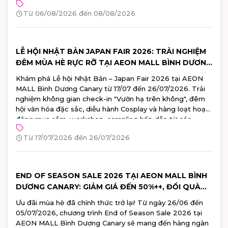
Từ 06/08/2026 đến 08/08/2026
LỄ HỘI NHẬT BẢN JAPAN FAIR 2026: TRẢI NGHIỆM
ĐÊM MÙA HÈ RỰC RỠ TẠI AEON MALL BÌNH DƯƠNG
CANARY
Khám phá Lễ hội Nhật Bản – Japan Fair 2026 tại AEON
MALL Bình Dương Canary từ 17/07 đến 26/07/2026. Trải
nghiệm không gian check-in "Vườn hạ trên không", đêm
hội văn hóa đặc sắc, diễu hành Cosplay và hàng loạt hoạt
động mua sắm, workshop, sampling hấp dẫn từ các
thương hiệu Nhật Bản hàng đầu. Đăng ký tham gia ngay!
Từ 17/07/2026 đến 26/07/2026
END OF SEASON SALE 2026 TẠI AEON MALL BÌNH
DƯƠNG CANARY: GIẢM GIÁ ĐẾN 50%++, ĐỔI QUÀ
100% TRÚNG
Ưu đãi mùa hè đã chính thức trở lại! Từ ngày 26/06 đến
05/07/2026, chương trình End of Season Sale 2026 tại
AEON MALL Bình Dương Canary sẽ mang đến hàng ngàn