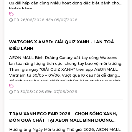
ưu đãi hấp dẫn cùng nhiều hoạt động đặc biệt dành cho
khách hàng.
Từ 26/06/2026 đến 05/07/2026
WATSONS X AMBD: GIẢI QUIZ XANH - LAN TOẢ
ĐIỀU LÀNH
AEON MALL Bình Dương Canary bắt tay cùng Watsons
lan tỏa năng lượng tích cực, chung tay bảo vệ môi trường.
Tham gia ngay "GIẢI QUIZ XANH" trên app AEONMALL
Vietnam từ 30/05 – 07/06. Vượt qua 10 câu hỏi dễ dàng
để rinh ngay bộ chai chiết mỹ phẩm kèm sticker cực xinh
từ Watsons!
Từ 30/05/2026 đến 07/06/2026
TRẠM XANH ECO FAIR 2026 – CHỌN SỐNG XANH,
ĐÓN QUÀ CHẤT TẠI AEON MALL BÌNH DƯƠNG
CANARY
Hưởng ứng Ngày Môi trường Thế giới 2026, AEON MALL