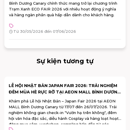
Bình Dương Canary chính thức mang trở lại chương trình
Trạm Xanh ECO FAIR 2026 với nhiều hoạt động ý nghĩa
và hàng ngàn phần quà hấp dẫn dành cho khách hàng.
Từ 30/05/2026 đến 07/06/2026
Sự kiện tương tự
 2026: TRẢI NGHIỆM
END OF SEASON SALE 2026 T
ON MALL BÌNH DƯƠNG
DƯƠNG CANARY: GIẢM GIÁ ĐẾN
100% TRÚNG
an Fair 2026 tại AEON
Ưu đãi mùa hè đã chính thức trở 
 đến 26/07/2026. Trải
05/07/2026, chương trình End of 
n hạ trên không", đêm
AEON MALL Bình Dương Canary sẽ
osplay và hàng loạt hoạt
ưu đãi hấp dẫn cùng nhiều hoạt đ
ng hấp dẫn từ các
khách hàng.
Đăng ký tham gia ngay!