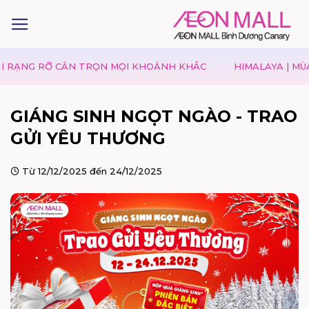
Ỡ CÂN TRỌN MỌI KHOẢNH KHẮC
HIMALAYA | MÙA VU LAN 
GIÁNG SINH NGỌT NGÀO - TRAO
GỬI YÊU THƯƠNG
Từ 12/12/2025 đến 24/12/2025