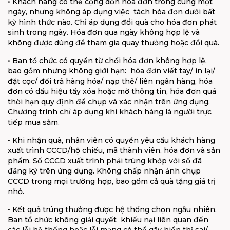
• Khách hàng có thể cộng dồn hóa đơn trong cùng một
ngày, nhưng không áp dụng việc
tách hóa đơn dưới bất
kỳ hình thức nào. Chỉ áp dụng đổi quà cho hóa đơn phát
sinh trong ngày. Hóa đơn qua ngày không hợp lệ và
không được dùng để tham gia quay thưởng hoặc đổi quà.
• Ban tổ chức có quyền từ chối hóa đơn không hợp lệ,
bao gồm nhưng không giới hạn:
hóa đơn viết tay/ in lại/
đặt cọc/ đổi trả hàng hóa/ nạp thẻ/ liên ngân hàng, hóa
đơn có dấu
hiệu tẩy xóa hoặc mờ thông tin, hóa đơn quá
thời hạn quy định để chụp và xác nhận trên
ứng dụng.
Chương trình chỉ áp dụng khi khách hàng là người trực
tiếp mua sắm.
• Khi nhận quà, nhân viên có quyền yêu cầu khách hàng
xuất trình CCCD/hộ chiếu, mã
thành viên, hóa đơn và sản
phẩm. Số CCCD xuất trình phải trùng khớp với số đã
đăng
ký trên ứng dụng. Không chấp nhận ảnh chụp
CCCD trong mọi trường hợp, bao gồm cả
quà tặng giá trị
nhỏ.
• Kết quả trúng thưởng được hệ thống chọn ngẫu nhiên.
Ban tổ chức không giải quyết
khiếu nại liên quan đến