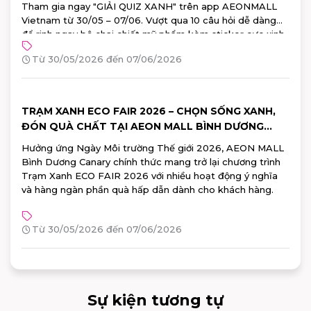
Tham gia ngay "GIẢI QUIZ XANH" trên app AEONMALL
Vietnam từ 30/05 – 07/06. Vượt qua 10 câu hỏi dễ dàng
để rinh ngay bộ chai chiết mỹ phẩm kèm sticker cực xinh
từ Watsons!
Từ 30/05/2026 đến 07/06/2026
TRẠM XANH ECO FAIR 2026 – CHỌN SỐNG XANH,
ĐÓN QUÀ CHẤT TẠI AEON MALL BÌNH DƯƠNG
CANARY
Hưởng ứng Ngày Môi trường Thế giới 2026, AEON MALL
Bình Dương Canary chính thức mang trở lại chương trình
Trạm Xanh ECO FAIR 2026 với nhiều hoạt động ý nghĩa
và hàng ngàn phần quà hấp dẫn dành cho khách hàng.
Từ 30/05/2026 đến 07/06/2026
Sự kiện tương tự