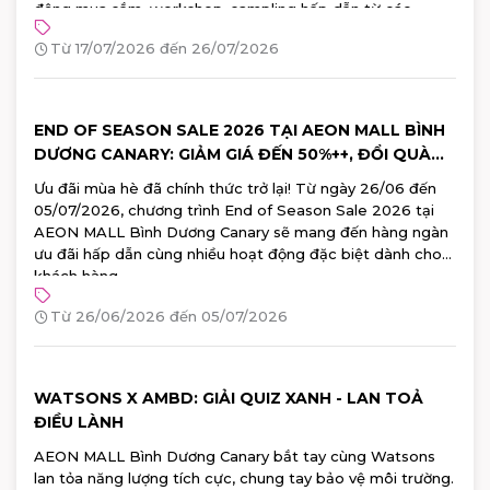
động mua sắm, workshop, sampling hấp dẫn từ các
thương hiệu Nhật Bản hàng đầu. Đăng ký tham gia ngay!
Từ 17/07/2026 đến 26/07/2026
END OF SEASON SALE 2026 TẠI AEON MALL BÌNH
DƯƠNG CANARY: GIẢM GIÁ ĐẾN 50%++, ĐỔI QUÀ
100% TRÚNG
Ưu đãi mùa hè đã chính thức trở lại! Từ ngày 26/06 đến
05/07/2026, chương trình End of Season Sale 2026 tại
AEON MALL Bình Dương Canary sẽ mang đến hàng ngàn
ưu đãi hấp dẫn cùng nhiều hoạt động đặc biệt dành cho
khách hàng.
Từ 26/06/2026 đến 05/07/2026
WATSONS X AMBD: GIẢI QUIZ XANH - LAN TOẢ
ĐIỀU LÀNH
AEON MALL Bình Dương Canary bắt tay cùng Watsons
lan tỏa năng lượng tích cực, chung tay bảo vệ môi trường.