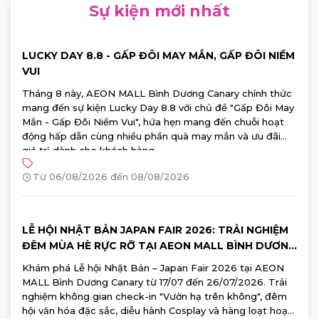
Sự kiện mới nhất
LUCKY DAY 8.8 - GẤP ĐÔI MAY MẮN, GẤP ĐÔI NIỀM
VUI
Tháng 8 này, AEON MALL Bình Dương Canary chính thức
mang đến sự kiện Lucky Day 8.8 với chủ đề "Gấp Đôi May
Mắn - Gấp Đôi Niềm Vui", hứa hẹn mang đến chuỗi hoạt
động hấp dẫn cùng nhiều phần quà may mắn và ưu đãi
giá trị dành cho khách hàng.
Từ 06/08/2026 đến 08/08/2026
LỄ HỘI NHẬT BẢN JAPAN FAIR 2026: TRẢI NGHIỆM
ĐÊM MÙA HÈ RỰC RỠ TẠI AEON MALL BÌNH DƯƠNG
CANARY
Khám phá Lễ hội Nhật Bản – Japan Fair 2026 tại AEON
MALL Bình Dương Canary từ 17/07 đến 26/07/2026. Trải
nghiệm không gian check-in "Vườn hạ trên không", đêm
hội văn hóa đặc sắc, diễu hành Cosplay và hàng loạt hoạt