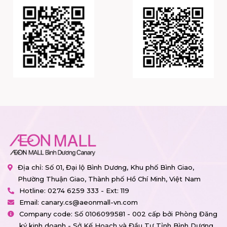
Địa chỉ: Số 01, Đại lộ Bình Dương, Khu phố Bình Giao,
Phường Thuận Giao, Thành phố Hồ Chí Minh, Việt Nam
Hotline:
0274 6259 333 - Ext: 119
Email:
canary.cs@aeonmall-vn.com
Company code: Số 0106099581 - 002 cấp bởi Phòng Đăng
ký kinh doanh - Sở Kế Hoạch và Đầu Tư Tỉnh Bình Dương