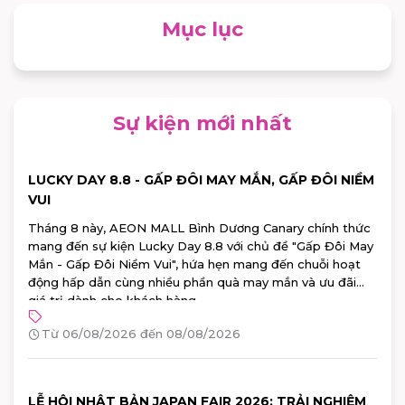
Mục lục
Sự kiện mới nhất
LUCKY DAY 8.8 - GẤP ĐÔI MAY MẮN, GẤP ĐÔI NIỀM
VUI
Tháng 8 này, AEON MALL Bình Dương Canary chính thức
mang đến sự kiện Lucky Day 8.8 với chủ đề "Gấp Đôi May
Mắn - Gấp Đôi Niềm Vui", hứa hẹn mang đến chuỗi hoạt
động hấp dẫn cùng nhiều phần quà may mắn và ưu đãi
giá trị dành cho khách hàng.
Từ 06/08/2026 đến 08/08/2026
LỄ HỘI NHẬT BẢN JAPAN FAIR 2026: TRẢI NGHIỆM