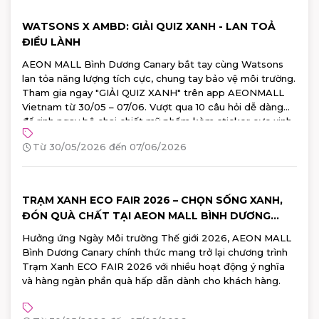
WATSONS X AMBD: GIẢI QUIZ XANH - LAN TOẢ
ĐIỀU LÀNH
AEON MALL Bình Dương Canary bắt tay cùng Watsons
lan tỏa năng lượng tích cực, chung tay bảo vệ môi trường.
Tham gia ngay "GIẢI QUIZ XANH" trên app AEONMALL
Vietnam từ 30/05 – 07/06. Vượt qua 10 câu hỏi dễ dàng
để rinh ngay bộ chai chiết mỹ phẩm kèm sticker cực xinh
từ Watsons!
Từ 30/05/2026 đến 07/06/2026
TRẠM XANH ECO FAIR 2026 – CHỌN SỐNG XANH,
ĐÓN QUÀ CHẤT TẠI AEON MALL BÌNH DƯƠNG
CANARY
Hưởng ứng Ngày Môi trường Thế giới 2026, AEON MALL
Bình Dương Canary chính thức mang trở lại chương trình
Trạm Xanh ECO FAIR 2026 với nhiều hoạt động ý nghĩa
và hàng ngàn phần quà hấp dẫn dành cho khách hàng.