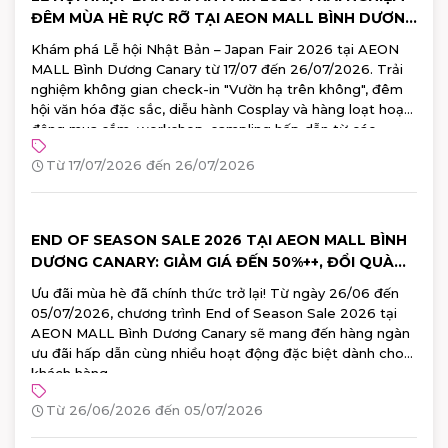
ĐÊM MÙA HÈ RỰC RỠ TẠI AEON MALL BÌNH DƯƠNG
CANARY
Khám phá Lễ hội Nhật Bản – Japan Fair 2026 tại AEON
MALL Bình Dương Canary từ 17/07 đến 26/07/2026. Trải
nghiệm không gian check-in "Vườn hạ trên không", đêm
hội văn hóa đặc sắc, diễu hành Cosplay và hàng loạt hoạt
động mua sắm, workshop, sampling hấp dẫn từ các
thương hiệu Nhật Bản hàng đầu. Đăng ký tham gia ngay!
Từ 17/07/2026 đến 26/07/2026
END OF SEASON SALE 2026 TẠI AEON MALL BÌNH
DƯƠNG CANARY: GIẢM GIÁ ĐẾN 50%++, ĐỔI QUÀ
100% TRÚNG
Ưu đãi mùa hè đã chính thức trở lại! Từ ngày 26/06 đến
05/07/2026, chương trình End of Season Sale 2026 tại
AEON MALL Bình Dương Canary sẽ mang đến hàng ngàn
ưu đãi hấp dẫn cùng nhiều hoạt động đặc biệt dành cho
khách hàng.
Từ 26/06/2026 đến 05/07/2026