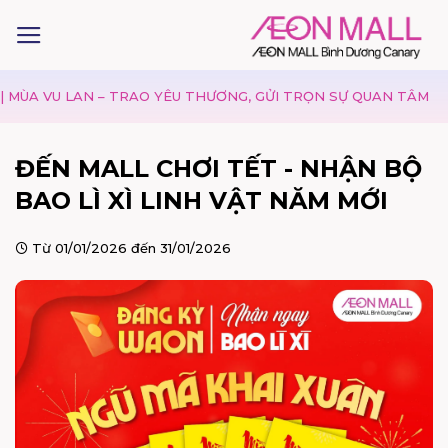
AO YÊU THƯƠNG, GỬI TRỌN SỰ QUAN TÂM
DANH SÁCH CỬA
ĐẾN MALL CHƠI TẾT - NHẬN BỘ
BAO LÌ XÌ LINH VẬT NĂM MỚI
Từ 01/01/2026 đến 31/01/2026