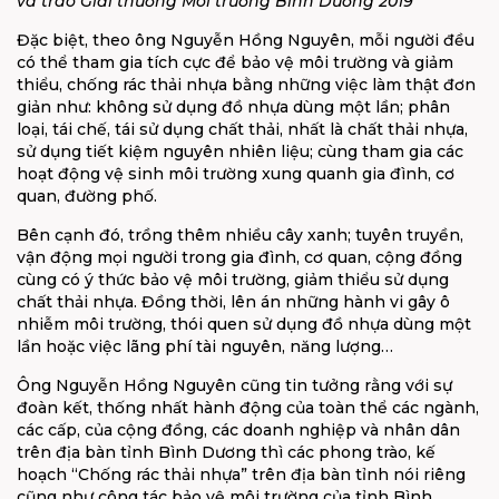
và trao Giải thưởng Môi trường Bình Dương 2019
Đặc biệt, theo ông Nguyễn Hồng Nguyên, mỗi người đều
có thể tham gia tích cực để bảo vệ môi trường và giảm
thiểu, chống rác thải nhựa bằng những việc làm thật đơn
giản như: không sử dụng đồ nhựa dùng một lần; phân
loại, tái chế, tái sử dụng chất thải, nhất là chất thải nhựa,
sử dụng tiết kiệm nguyên nhiên liệu; cùng tham gia các
hoạt động vệ sinh môi trường xung quanh gia đình, cơ
quan, đường phố.
Bên cạnh đó, trồng thêm nhiều cây xanh; tuyên truyền,
vận động mọi người trong gia đình, cơ quan, cộng đồng
cùng có ý thức bảo vệ môi trường, giảm thiểu sử dụng
chất thải nhựa. Đồng thời, lên án những hành vi gây ô
nhiễm môi trường, thói quen sử dụng đồ nhựa dùng một
lần hoặc việc lãng phí tài nguyên, năng lượng…
Ông Nguyễn Hồng Nguyên cũng tin tưởng rằng với sự
đoàn kết, thống nhất hành động của toàn thể các ngành,
các cấp, của cộng đồng, các doanh nghiệp và nhân dân
trên địa bàn tỉnh Bình Dương thì các phong trào, kế
hoạch “Chống rác thải nhựa” trên địa bàn tỉnh nói riêng
cũng như công tác bảo vệ môi trường của tỉnh Bình