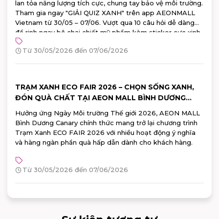
lan tỏa năng lượng tích cực, chung tay bảo vệ môi trường.
Tham gia ngay "GIẢI QUIZ XANH" trên app AEONMALL
Vietnam từ 30/05 – 07/06. Vượt qua 10 câu hỏi dễ dàng
để rinh ngay bộ chai chiết mỹ phẩm kèm sticker cực xinh
từ Watsons!
Từ 30/05/2026 đến 07/06/2026
TRẠM XANH ECO FAIR 2026 – CHỌN SỐNG XANH,
ĐÓN QUÀ CHẤT TẠI AEON MALL BÌNH DƯƠNG
CANARY
Hưởng ứng Ngày Môi trường Thế giới 2026, AEON MALL
Bình Dương Canary chính thức mang trở lại chương trình
Trạm Xanh ECO FAIR 2026 với nhiều hoạt động ý nghĩa
và hàng ngàn phần quà hấp dẫn dành cho khách hàng.
Từ 30/05/2026 đến 07/06/2026