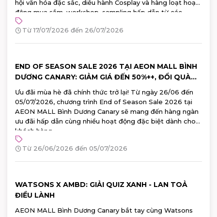
hội văn hóa đặc sắc, diễu hành Cosplay và hàng loạt hoạt
động mua sắm, workshop, sampling hấp dẫn từ các
thương hiệu Nhật Bản hàng đầu. Đăng ký tham gia ngay!
Từ 17/07/2026 đến 26/07/2026
END OF SEASON SALE 2026 TẠI AEON MALL BÌNH
DƯƠNG CANARY: GIẢM GIÁ ĐẾN 50%++, ĐỔI QUÀ
100% TRÚNG
Ưu đãi mùa hè đã chính thức trở lại! Từ ngày 26/06 đến
05/07/2026, chương trình End of Season Sale 2026 tại
AEON MALL Bình Dương Canary sẽ mang đến hàng ngàn
ưu đãi hấp dẫn cùng nhiều hoạt động đặc biệt dành cho
khách hàng.
Từ 26/06/2026 đến 05/07/2026
WATSONS X AMBD: GIẢI QUIZ XANH - LAN TOẢ
ĐIỀU LÀNH
AEON MALL Bình Dương Canary bắt tay cùng Watsons