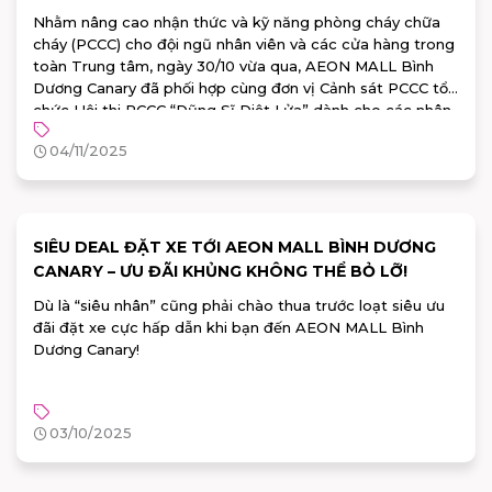
Nhằm nâng cao nhận thức và kỹ năng phòng cháy chữa
cháy (PCCC) cho đội ngũ nhân viên và các cửa hàng trong
toàn Trung tâm, ngày 30/10 vừa qua, AEON MALL Bình
Dương Canary đã phối hợp cùng đơn vị Cảnh sát PCCC tổ
chức Hội thi PCCC “Dũng Sĩ Diệt Lửa” dành cho các nhân
viên tenant tại Trung tâm Thương mại.
04/11/2025
SIÊU DEAL ĐẶT XE TỚI AEON MALL BÌNH DƯƠNG
CANARY – ƯU ĐÃI KHỦNG KHÔNG THỂ BỎ LỠ!
Dù là “siêu nhân” cũng phải chào thua trước loạt siêu ưu
đãi đặt xe cực hấp dẫn khi bạn đến AEON MALL Bình
Dương Canary!
03/10/2025