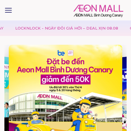
LOCKNLOCK - NGÀY ĐÔI GIÁ HỜI – DEAL XỊN 08.08
GAP T