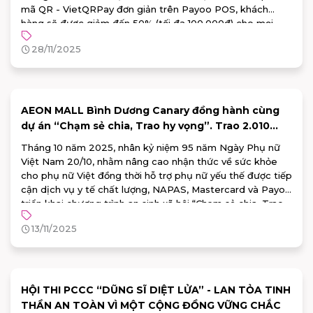
mã QR - VietQRPay đơn giản trên Payoo POS, khách
hàng sẽ được giảm đến 50% (tối đa 100.000đ) cho mọi
đơn hàng.
28/11/2025
AEON MALL Bình Dương Canary đồng hành cùng
dự án “Chạm sẻ chia, Trao hy vọng”. Trao 2.010
suất tầm soát ung thư cho phụ nữ yếu thế
Tháng 10 năm 2025, nhân kỷ niệm 95 năm Ngày Phụ nữ
Việt Nam 20/10, nhằm nâng cao nhận thức về sức khỏe
cho phụ nữ Việt đồng thời hỗ trợ phụ nữ yếu thế được tiếp
cận dịch vụ y tế chất lượng, NAPAS, Mastercard và Payoo
triển khai chương trình an sinh xã hội “Chạm sẻ chia, Trao
hy vọng 2025”, với mục tiêu tầm soát ung thư miễn phí
13/11/2025
cho 2.010 phụ nữ yếu thế toàn quốc.
HỘI THI PCCC “DŨNG SĨ DIỆT LỬA” - LAN TỎA TINH
THẦN AN TOÀN VÌ MỘT CỘNG ĐỒNG VỮNG CHẮC