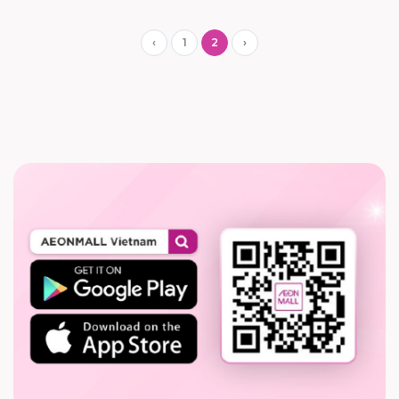
‹
1
2
›