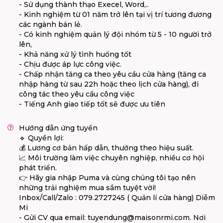
- Sử dụng thành thạo Execel, Word,..
- Kinh nghiệm từ 01 năm trở lên tại vị trí tương đương
các ngành bán lẻ.
- Có kinh nghiệm quản lý đội nhóm từ 5 - 10 người trở
lên,
- Khả năng xử lý tình huống tốt
- Chịu được áp lực công việc.
- Chấp nhận tăng ca theo yêu cầu cửa hàng (tăng ca
nhập hàng từ sau 22h hoặc theo lịch cửa hàng), đi
công tác theo yêu cầu công việc
- Tiếng Anh giao tiếp tốt sẽ được ưu tiên
Hướng dẫn ứng tuyển
🔹 Quyền lợi:
💰 Lương cơ bản hấp dẫn, thưởng theo hiệu suất.
📈 Môi trường làm việc chuyên nghiệp, nhiều cơ hội
phát triển.
👉 Hãy gia nhập Puma và cùng chúng tôi tạo nên
những trải nghiệm mua sắm tuyệt vời!
Inbox/Call/Zalo : 079.2727245 ( Quản lí cửa hàng) Diễm
Mi
- Gửi CV qua email:
tuyendung@maisonrmi.com
. Nơi