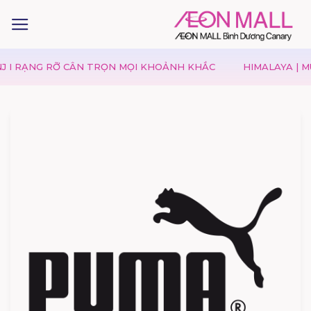
ẠNG RỠ CÂN TRỌN MỌI KHOẢNH KHẮC
HIMALAYA | MÙA VU