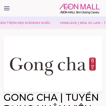
N TRỌN MỌI KHOẢNH KHẮC
HIMALAYA | MÙA VU LAN – TRA
GONG CHA | TUYỂN