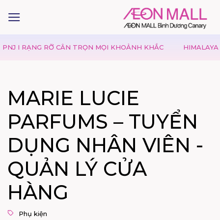
J I RẠNG RỠ CÂN TRỌN MỌI KHOẢNH KHẮC
HIMALAYA | M
MARIE LUCIE
PARFUMS – TUYỂN
DỤNG NHÂN VIÊN -
QUẢN LÝ CỬA
HÀNG
Phụ kiện