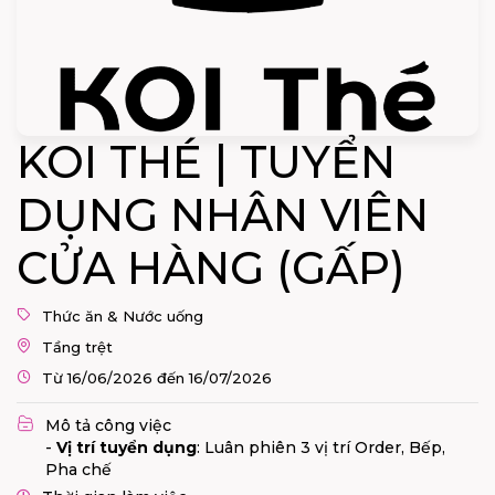
KOI THÉ | TUYỂN
DỤNG NHÂN VIÊN
CỬA HÀNG (GẤP)
Thức ăn & Nước uống
Tầng trệt
Từ 16/06/2026 đến 16/07/2026
Mô tả công việc
-
Vị trí tuyển dụng
: Luân phiên 3 vị trí Order, Bếp,
Pha chế