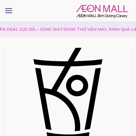
EAL CỰC ĐÃ – CÙNG WATSONS THỬ VẬN MAY, RINH QUÀ LIỀN 