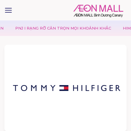
PNJ I RẠNG RỠ CÂN TRỌN MỌI KHOẢNH KHẮC
HIMALAY