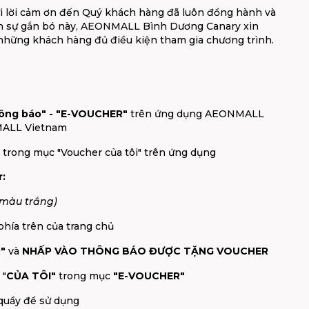
 lời cảm ơn đến Quý khách hàng đã luôn đồng hành và
i ân sự gắn bó này, AEONMALL Bình Dương Canary xin
hững khách hàng đủ điều kiện tham gia chương trình.
ông báo" - "E-VOUCHER"
trên ứng dụng AEONMALL
NMALL Vietnam
ể trong mục "Voucher của tôi" trên ứng dụng
:
màu trắng)
phía trên của trang chủ
"
và
NHẤP VÀO THÔNG BÁO ĐƯỢC TẶNG VOUCHER
 "
CỦA TÔI"
trong mục
"E-VOUCHER"
 quầy để sử dụng