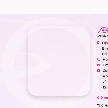
Địa
Bìn
Hồ 
Ho
Em
Co
Ph
và
12
Giờ m
Thứ Ha