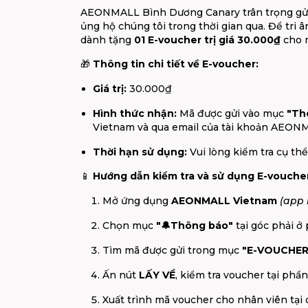
AEONMALL Bình Dương Canary trân trọng gửi
ủng hộ chúng tôi trong thời gian qua. Để tr
dành tặng
01 E-voucher trị giá 30.000₫
cho n
🎁
Thông tin chi tiết về E-voucher:
Giá trị:
30.000₫
Hình thức nhận:
Mã được gửi vào mục
"Th
Vietnam và qua email của tài khoản AEO
Thời hạn sử dụng:
Vui lòng kiểm tra cụ th
📱
Hướng dẫn kiểm tra và sử dụng E-voucher
Mở ứng dụng
AEONMALL Vietnam
(app 
Chọn mục
"🔔Thông báo"
tại góc phải ở 
Tìm mã được gửi trong mục
"E-VOUCHER
Ấn nút
LẤY VỀ
, kiểm tra voucher tại phần
Xuất trình mã voucher cho nhân viên tại