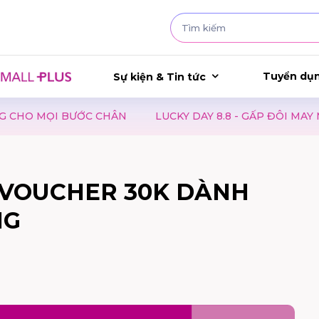
Tuyển dụ
Sự kiện & Tin tức
C CHÂN
LUCKY DAY 8.8 - GẤP ĐÔI MAY MẮN, GẤP ĐÔI N
-VOUCHER 30K DÀNH
NG