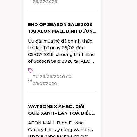
26/07/2026
Cosplay và hàng loạt hoạt
động mua sắm, workshop,
sampling hấp dẫn từ các
END OF SEASON SALE 2026
thương hiệu Nhật Bản hàng
TẠI AEON MALL BÌNH DƯƠNG
đầu. Đăng ký tham gia ngay!
CANARY: GIẢM GIÁ ĐẾN
Ưu đãi mùa hè đã chính thức
50%++, ĐỔI QUÀ 100% TRÚNG
trở lại! Từ ngày 26/06 đến
05/07/2026, chương trình End
of Season Sale 2026 tại AEON
MALL Bình Dương Canary sẽ
mang đến hàng ngàn ưu đãi
Từ 26/06/2026 đến
hấp dẫn cùng nhiều hoạt
05/07/2026
động đặc biệt dành cho khách
hàng.
WATSONS X AMBD: GIẢI
QUIZ XANH - LAN TOẢ ĐIỀU
LÀNH
AEON MALL Bình Dương
Canary bắt tay cùng Watsons
lan tỏa năng lượng tích cực,