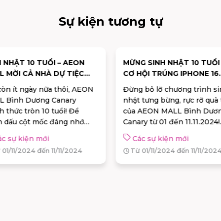
Sự kiện tương tự
H NHẬT 10 TUỔI – AEON
MỪNG SINH NHẬT 10 TUỔI 
L MỜI CẢ NHÀ DỰ TIỆC
CƠ HỘI TRÚNG IPHONE 16
PROMAX
còn ít ngày nữa thôi, AEON
Đừng bỏ lỡ chương trình s
L Bình Dương Canary
nhật tưng bừng, rực rỡ quà
h thức tròn 10 tuổi! Để
của AEON MALL Bình Dươ
 dấu cột mốc đáng nhớ
Canary từ 01 đến 11.11.2024!
 chúng mình mời bạn đến
Nhân dịp đặc biệt này, chú
ác sự kiện mới
Các sự kiện mới
 gia chuỗi sự kiện mừng
mình dành tặng bạn cơ hội
 01/11/2024 đến 11/11/2024
Từ 01/11/2024 đến 11/11/202
 nhật tưng bừng. Chuẩn bị
100% nhận quà cực hấp dẫn
 thôi nào! Lưu ngay lại lịch
IPHONE 16 PRO MAX đến 
h “vui tới bến” từ đầu tháng
voucher “xịn sò” để nâng t
trải nghiệm mua sắm.