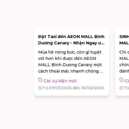
ĩ Trịnh
Đặt Taxi đến AEON MALL Bình
SIN
 MALL Bình
Dương Canary - Nhận Ngay ưu
MAL
8/2025
đãi đến 80K!
VUI
ưu cùng ca
Mùa hè nóng bức, còn gì tuyệt
Chỉ 
 tại AEON
vời hơn khi được đến AEON
MAL
nary,
MALL Bình Dương Canary một
chín
cách thoải mái, nhanh chóng và
đánh
am – Cổng
có ngay khuyến mãi lên đến
này,
Các sự kiện mới
C
ưu giữ
80.000 VNĐ? Đặt ngay VNPAY
tham
 30/08/2025
Từ 07/03/2025 đến 30/06/2025
Từ
hớ cùng
Taxi và nhập mã
sinh
VNPAYAEONMALL80 hoặc
quẩy
VNPAYAEONMALL50 để nhận
trìn
ưu đãi! Chi tiết chương trình
11:
khuyến mãi