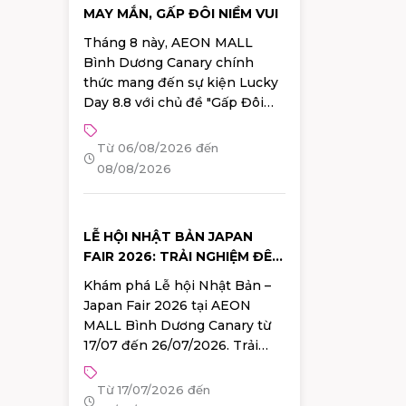
MAY MẮN, GẤP ĐÔI NIỀM VUI
Tháng 8 này, AEON MALL
Bình Dương Canary chính
thức mang đến sự kiện Lucky
Day 8.8 với chủ đề "Gấp Đôi
May Mắn - Gấp Đôi Niềm Vui",
hứa hẹn mang đến chuỗi hoạt
Từ 06/08/2026 đến
động hấp dẫn cùng nhiều
08/08/2026
phần quà may mắn và ưu đãi
giá trị dành cho khách hàng.
LỄ HỘI NHẬT BẢN JAPAN
FAIR 2026: TRẢI NGHIỆM ĐÊM
MÙA HÈ RỰC RỠ TẠI AEON
Khám phá Lễ hội Nhật Bản –
MALL BÌNH DƯƠNG CANARY
Japan Fair 2026 tại AEON
MALL Bình Dương Canary từ
17/07 đến 26/07/2026. Trải
nghiệm không gian check-in
"Vườn hạ trên không", đêm hội
Từ 17/07/2026 đến
văn hóa đặc sắc, diễu hành