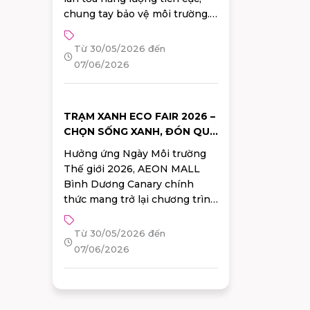
chung tay bảo vệ môi trường.
Tham gia ngay "GIẢI QUIZ
XANH" trên app AEONMALL
Từ 30/05/2026 đến
Vietnam từ 30/05 – 07/06.
07/06/2026
Vượt qua 10 câu hỏi dễ dàng
để rinh ngay bộ chai chiết mỹ
phẩm kèm sticker cực xinh từ
TRẠM XANH ECO FAIR 2026 –
Watsons!
CHỌN SỐNG XANH, ĐÓN QUÀ
CHẤT TẠI AEON MALL BÌNH
Hưởng ứng Ngày Môi trường
DƯƠNG CANARY
Thế giới 2026, AEON MALL
Bình Dương Canary chính
thức mang trở lại chương trình
Trạm Xanh ECO FAIR 2026 với
nhiều hoạt động ý nghĩa và
Từ 30/05/2026 đến
hàng ngàn phần quà hấp dẫn
07/06/2026
dành cho khách hàng.