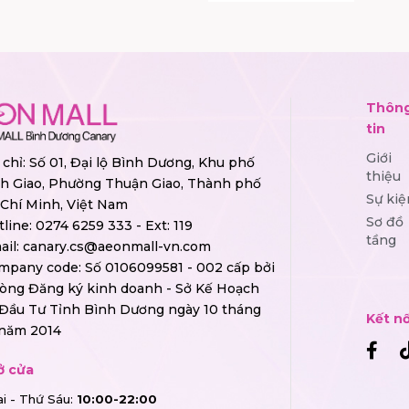
Thôn
tin
Giới
 chỉ: Số 01, Đại lộ Bình Dương, Khu phố
thiệu
h Giao, Phường Thuận Giao, Thành phố
Sự kiệ
Chí Minh, Việt Nam
Sơ đồ
tline:
0274 6259 333 - Ext: 119
tầng
ail:
canary.cs@aeonmall-vn.com
mpany code: Số 0106099581 - 002 cấp bởi
òng Đăng ký kinh doanh - Sở Kế Hoạch
 Đầu Tư Tỉnh Bình Dương ngày 10 tháng
Kết nố
 năm 2014
ở cửa
i - Thứ Sáu:
10:00-22:00