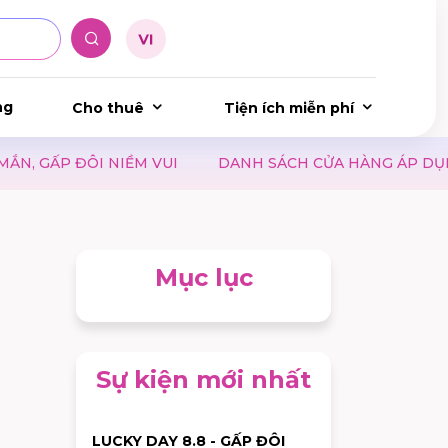
ng
Cho thuê
Tiện ích miễn phí
IỀM VUI
DANH SÁCH CỬA HÀNG ÁP DỤNG ĐIỂM WAO
Mục lục
Sự kiện mới nhất
LUCKY DAY 8.8 - GẤP ĐÔI