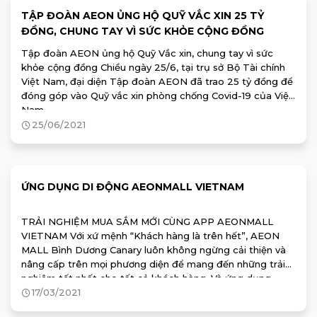
TẬP ĐOÀN AEON ỦNG HỘ QUỸ VẮC XIN 25 TỶ
ĐỒNG, CHUNG TAY VÌ SỨC KHỎE CỘNG ĐỒNG
Tập đoàn AEON ủng hộ Quỹ Vắc xin, chung tay vì sức
khỏe cộng đồng Chiều ngày 25/6, tại trụ sở Bộ Tài chính
Việt Nam, đại diện Tập đoàn AEON đã trao 25 tỷ đồng để
đóng góp vào Quỹ vắc xin phòng chống Covid-19 của Việt
Nam.
25/06/2021
ỨNG DỤNG DI ĐỘNG AEONMALL VIETNAM
TRẢI NGHIỆM MUA SẮM MỚI CÙNG APP AEONMALL
VIETNAM Với xứ mệnh “Khách hàng là trên hết”, AEON
MALL Bình Dương Canary luôn không ngừng cải thiện và
nâng cấp trên mọi phương diện để mang đến những trải
nghiệm tốt nhất cho tất cả khách hàng. Và ứng dụng
AEONMALL Vietnam đã ra đời như một phương tiện giúp
17/03/2021
khách hàng có thể cập nhật tất tần tật các thông tin,