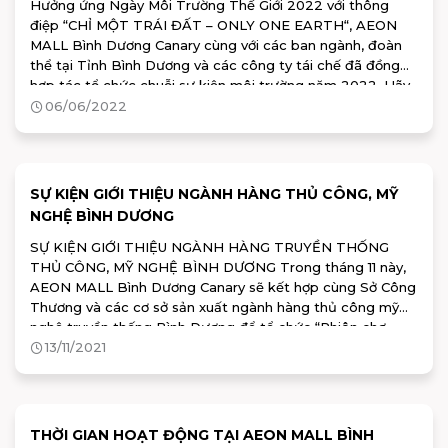
Hưởng ứng Ngày Môi Trường Thế Giới 2022 với thông
điệp “CHỈ MỘT TRÁI ĐẤT – ONLY ONE EARTH“, AEON
MALL Bình Dương Canary cùng với các ban ngành, đoàn
thể tại Tỉnh Bình Dương và các công ty tái chế đã đồng
hợp tác tổ chức chuỗi sự kiện môi trường năm 2022. Hãy
cùng nhau nhìn lại những khoảnh khắc đáng nhớ này nhé:
06/06/2022
SỰ KIỆN GIỚI THIỆU NGÀNH HÀNG THỦ CÔNG, MỸ
NGHỆ BÌNH DƯƠNG
SỰ KIỆN GIỚI THIỆU NGÀNH HÀNG TRUYỀN THỐNG
THỦ CÔNG, MỸ NGHỆ BÌNH DƯƠNG Trong tháng 11 này,
AEON MALL Bình Dương Canary sẽ kết hợp cùng Sở Công
Thương và các cơ sở sản xuất ngành hàng thủ công mỹ
nghệ truyền thống Bình Dương để tổ chức “Phiên chợ
hàng Việt về khu, cụm công nghiệp tỉnh Bình Dương năm
13/11/2021
2021 với chủ đề “Giới thiệu sản phẩm ngành hàng truyền
thống thủ công, mỹ nghệ tỉnh Bình Dương”
THỜI GIAN HOẠT ĐỘNG TẠI AEON MALL BÌNH