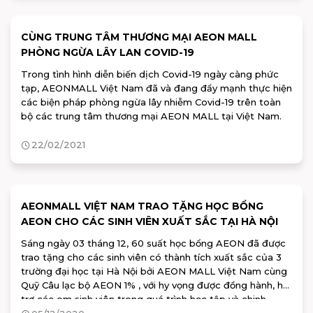
chương trình mới nhất của trung tâm thương mại AEON
MALL Bình Dương Canary dù ở bất cứ đâu.
CÙNG TRUNG TÂM THƯƠNG MẠI AEON MALL
PHÒNG NGỪA LÂY LAN COVID-19
Trong tình hình diễn biến dịch Covid-19 ngày càng phức
tạp, AEONMALL Việt Nam đã và đang đẩy mạnh thực hiện
các biện pháp phòng ngừa lây nhiễm Covid-19 trên toàn
bộ các trung tâm thương mại AEON MALL tại Việt Nam.
22/02/2021
AEONMALL VIỆT NAM TRAO TẶNG HỌC BỔNG
AEON CHO CÁC SINH VIÊN XUẤT SẮC TẠI HÀ NỘI
Sáng ngày 03 tháng 12, 60 suất học bổng AEON đã được
trao tặng cho các sinh viên có thành tích xuất sắc của 3
trường đại học tại Hà Nội bởi AEON MALL Việt Nam cùng
Quỹ Câu lạc bộ AEON 1% , với hy vọng được đồng hành, hỗ
trợ các em sinh viên trong quá trình học tập và chinh
phục ước mơ.